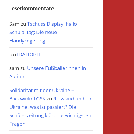
Leserkommentare
Sam
zu
Tschüss Display, hallo
Schulalltag: Die neue
Handyregelung
zu
IDAHOBIT
sam
zu
Unsere Fußballerinnen in
Aktion
Solidarität mit der Ukraine –
Blickwinkel GSK
zu
Russland und die
Ukraine, was ist passiert? Die
Schülerzeitung klärt die wichtigsten
Fragen