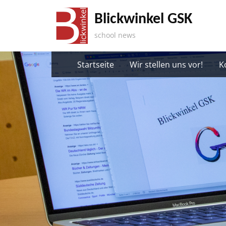
Skip
Blickwinkel GSK
to
content
school news
Startseite
Wir stellen uns vor!
K