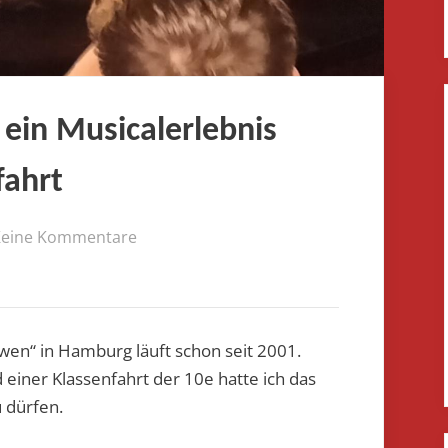
in Musicalerlebnis
fahrt
zu
Keine Kommentare
KÖNIG
DER
LÖWEN
–
wen“ in Hamburg läuft schon seit 2001.
ein
einer Klassenfahrt der 10e hatte ich das
Musicalerlebnis
 dürfen.
während