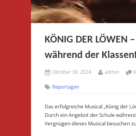
KÖNIG DER LÖWEN – e
während der Klassen
Posted
By
Oktober 30, 2024
admin
on
Reportagen
Das erfolgreiche Musical „König der Lö
Durch ein Angebot der Schule während 
Vergnügen dieses Musical besuchen zu