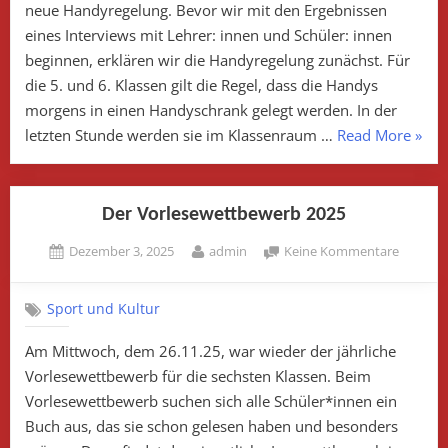
neue Handyregelung. Bevor wir mit den Ergebnissen
neue
Handyrege
eines Interviews mit Lehrer: innen und Schüler: innen
beginnen, erklären wir die Handyregelung zunächst. Für
die 5. und 6. Klassen gilt die Regel, dass die Handys
morgens in einen Handyschrank gelegt werden. In der
„Tsch
letzten Stunde werden sie im Klassenraum …
Read More
»
Displ
hallo
Schul
Der Vorlesewettbewerb 2025
Die
Posted
By
zu
Dezember 3, 2025
admin
Keine Kommentare
neue
on
Der
Hand
Vorlese
Sport und Kultur
2025
Am Mittwoch, dem 26.11.25, war wieder der jährliche
Vorlesewettbewerb für die sechsten Klassen. Beim
Vorlesewettbewerb suchen sich alle Schüler*innen ein
Buch aus, das sie schon gelesen haben und besonders