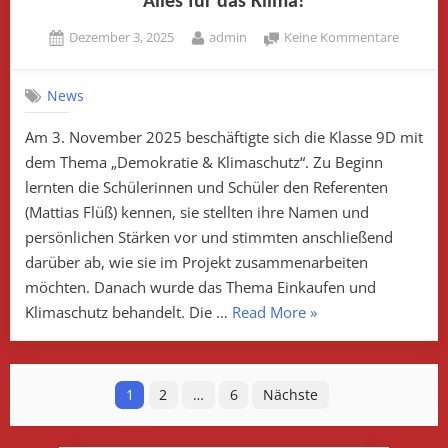
Alles für das Klima!
Posted
By
zu
Dezember 3, 2025
admin
Keine Kommentare
on
Alles
für
News
das
Klima!
Am 3. November 2025 beschäftigte sich die Klasse 9D mit
dem Thema „Demokratie & Klimaschutz“. Zu Beginn
lernten die Schülerinnen und Schüler den Referenten
(Mattias Flüß) kennen, sie stellten ihre Namen und
persönlichen Stärken vor und stimmten anschließend
darüber ab, wie sie im Projekt zusammenarbeiten
möchten. Danach wurde das Thema Einkaufen und
„Alles
Klimaschutz behandelt. Die …
Read More
»
für
das
Seitennummerierung
Klima!“
1
2
…
6
Nächste
der