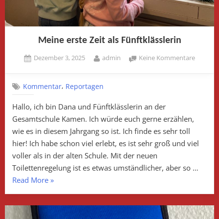
Meine erste Zeit als Fünftklässlerin
Posted
By
zu
Dezember 3, 2025
admin
Keine Kommentare
on
Meine
erste
,
Kommentar
Reportagen
Zeit
als
Hallo, ich bin Dana und Fünftklässlerin an der
Fünftklä
Gesamtschule Kamen. Ich würde euch gerne erzählen,
wie es in diesem Jahrgang so ist. Ich finde es sehr toll
hier! Ich habe schon viel erlebt, es ist sehr groß und viel
voller als in der alten Schule. Mit der neuen
Toilettenregelung ist es etwas umständlicher, aber so …
„Meine
Read More
»
erste
Zeit
als