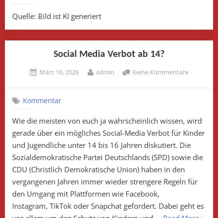
Kamen
Quelle: Bild ist KI generiert
geklaut!
(Nachtrag
Dezember
Social Media Verbot ab 14?
Posted
By
zu
März 16, 2026
admin
Keine Kommentare
on
Social Med
Verbot
Kommentar
ab
14?
Wie die meisten von euch ja wahrscheinlich wissen, wird
gerade über ein mögliches Social-Media Verbot für Kinder
und Jugendliche unter 14 bis 16 Jahren diskutiert. Die
Sozialdemokratische Partei Deutschlands (SPD) sowie die
CDU (Christlich Demokratische Union) haben in den
vergangenen Jahren immer wieder strengere Regeln für
den Umgang mit Plattformen wie Facebook,
Instagram, TikTok oder Snapchat gefordert. Dabei geht es
„Soci
vor allem um den Schutz von Kindern und …
Read More
»