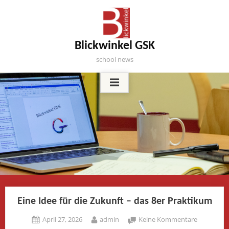
Skip
to
content
Blickwinkel GSK
school news
Eine Idee für die Zukunft – das 8er Praktikum
Posted
By
zu
April 27, 2026
admin
Keine Kommentare