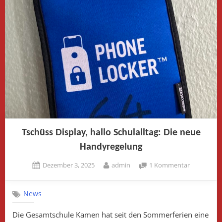
Fünftklässlerin“
Tschüss Display, hallo Schulalltag: Die neue
Handyregelung
Posted
By
zu
Dezember 3, 2025
admin
1 Kommentar
on
Tschüss
Display,
News
hallo
Schulalltag
Die Gesamtschule Kamen hat seit den Sommerferien eine
Die