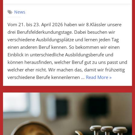
on
Eine
Idee
News
für
die
Vom 21. bis 23. April 2026 haben wir 8.Klässler unsere
Zukunft
drei Berufsfelderkundungstage. Dabei besuchen wir
–
das
verschiedene Ausbildungsplätze und lernen jeden Tag
8er
einen anderen Beruf kennen. So bekommen wir einen
Praktikum
Einblick in unterschiedliche Ausbildungsberufe und
können herausfinden, welcher Beruf gut zu uns passt und
welcher eher nicht. Wir machen das, damit wir frühzeitig
„Eine
verschiedene Berufe kennenlernen …
Read More
»
Idee
für
die
Zukunft
–
das
8er