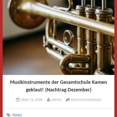
Praktikum“
Musikinstrumente der Gesamtschule Kamen
geklaut! (Nachtrag Dezember)
Posted
By
zu
März 16, 2026
admin
Keine Kommentare
on
Musikins
der
News
Gesamtsc