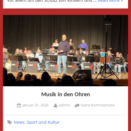
Verbo
ab
14?“
Musik in den Ohren
Posted
By
zu
Januar 31, 2026
admin
Keine Kommentare
on
Musik
in
,
News
Sport und Kultur
den
Ohren