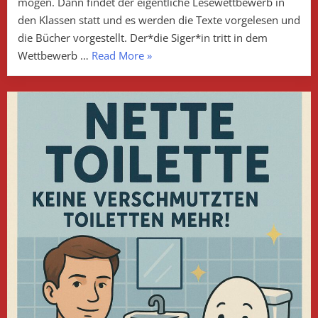
mögen. Dann findet der eigentliche Lesewettbewerb in
den Klassen statt und es werden die Texte vorgelesen und
die Bücher vorgestellt. Der*die Siger*in tritt in dem
„Der
Wettbewerb …
Read More
»
Vorlesewettbewerb
2025“