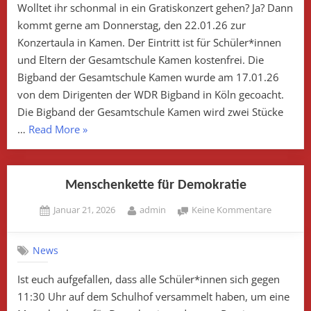
Wolltet ihr schonmal in ein Gratiskonzert gehen? Ja? Dann
kommt gerne am Donnerstag, den 22.01.26 zur
Konzertaula in Kamen. Der Eintritt ist für Schüler*innen
und Eltern der Gesamtschule Kamen kostenfrei. Die
Bigband der Gesamtschule Kamen wurde am 17.01.26
von dem Dirigenten der WDR Bigband in Köln gecoacht.
Die Bigband der Gesamtschule Kamen wird zwei Stücke
„Musik
…
Read More
»
in
den
Ohren“
Menschenkette für Demokratie
Posted
By
zu
Januar 21, 2026
admin
Keine Kommentare
on
Menschen
für
News
Demokrat
Ist euch aufgefallen, dass alle Schüler*innen sich gegen
11:30 Uhr auf dem Schulhof versammelt haben, um eine