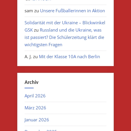
sam
zu
Unsere Fußballerinnen in Aktion
Solidarität mit der Ukraine – Blickwinkel
GSK
zu
Russland und die Ukraine, was
ist passiert? Die Schülerzeitung klärt die
wichtigsten Fragen
A. J.
zu
Mit der Klasse 10A nach Berlin
Archiv
April 2026
März 2026
Januar 2026