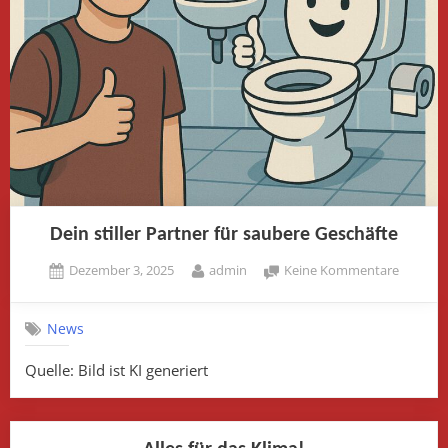
Dein stiller Partner für saubere Geschäfte
Posted
By
zu
Dezember 3, 2025
admin
Keine Kommentare
on
Dein
stiller
News
Partner
für
Quelle: Bild ist KI generiert
saubere
Geschäf