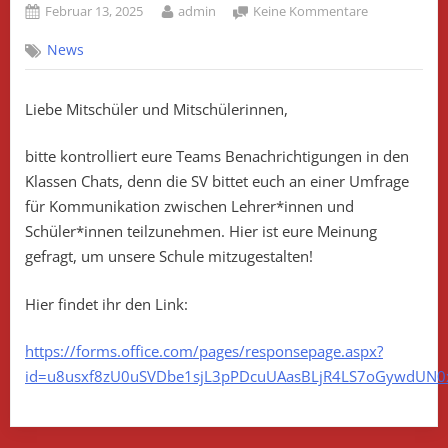
Posted
By
zu
Februar 13, 2025
admin
Keine Kommentare
on
Umfrage
News
zur
Kommunikat
in
Liebe Mitschüler und Mitschülerinnen,
unserer
Schule!
bitte kontrolliert eure Teams Benachrichtigungen in den
Klassen Chats, denn die SV bittet euch an einer Umfrage
für Kommunikation zwischen Lehrer*innen und
Schüler*innen teilzunehmen. Hier ist eure Meinung
gefragt, um unsere Schule mitzugestalten!
Hier findet ihr den Link:
https://forms.office.com/pages/responsepage.aspx?
id=u8usxf8zU0uSVDbe1sjL3pPDcuUAasBLjR4LS7oGywdUN