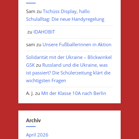
Sam
zu
Tschüss Display, hallo
Schulalltag: Die neue Handyregelung
zu
IDAHOBIT
sam
zu
Unsere Fußballerinnen in Aktion
Solidarität mit der Ukraine – Blickwinkel
GSK
zu
Russland und die Ukraine, was
ist passiert? Die Schülerzeitung klärt die
wichtigsten Fragen
A. J.
zu
Mit der Klasse 10A nach Berlin
Archiv
April 2026