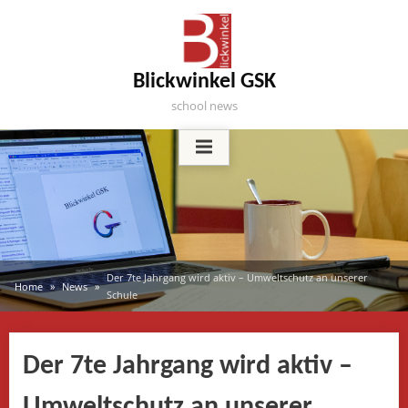
Skip
to
content
Blickwinkel GSK
school news
Der 7te Jahrgang wird aktiv – Umweltschutz an unserer
Home
News
Schule
Der 7te Jahrgang wird aktiv –
Umweltschutz an unserer