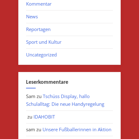
Kommentar
News
Reportagen
Sport und Kultur
Uncategorized
Leserkommentare
Sam
zu
Tschüss Display, hallo
Schulalltag: Die neue Handyregelung
zu
IDAHOBIT
sam
zu
Unsere Fußballerinnen in Aktion