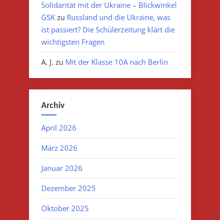
Solidarität mit der Ukraine – Blickwinkel
GSK
zu
Russland und die Ukraine, was
ist passiert? Die Schülerzeitung klärt die
wichtigsten Fragen
A. J.
zu
Mit der Klasse 10A nach Berlin
Archiv
April 2026
März 2026
Januar 2026
Dezember 2025
Oktober 2025