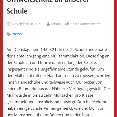
Schule
Posted
By
zu
November 18, 2021
admin
Keine Kommentare
on
Der
News
7te
Jahrgang
wird
Am Dienstag, dem 14.09.21, in der 2. Schulstunde hatte
aktiv
der siebte Jahrgang eine Müllsammelaktion. Diese fing an
–
Umweltsc
der Schule an und führte dann entlang der Seseke.
an
Insgesamt sind sie ungefähr eine Stunde gelaufen. Um
unserer
den Müll nicht mit der Hand anfassen zu müssen, wurden
Schule
ihnen Handschuhe und teilweise auch Müllpicker von
einem Baumarkt aus der Nähe zur Verfügung gestellt. Der
Müll wurde in bis zu zehn Müllsäcken pro Klasse
gesammelt und anschließend entsorgt. Durch die Aktion
haben einige Schüler*innen gemerkt, wie viel Müll von
uns Menschen auf dem Boden und in der Natur