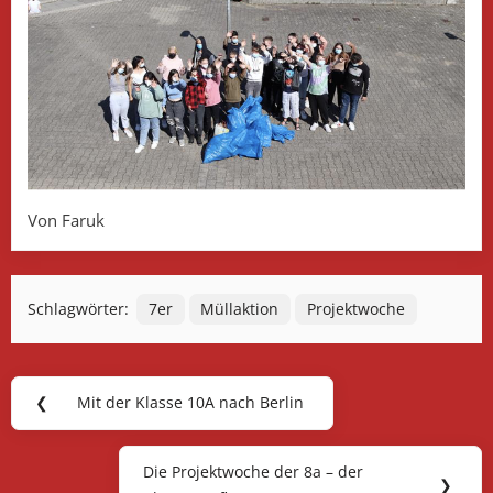
Von Faruk
Schlagwörter:
7er
Müllaktion
Projektwoche
Beitragsnavigation
❮
Mit der Klasse 10A nach Berlin
Previous
Post:
Die Projektwoche der 8a – der
Next
❯