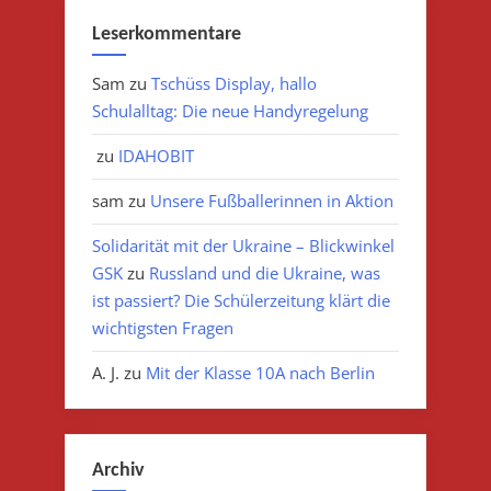
Leserkommentare
Sam
zu
Tschüss Display, hallo
Schulalltag: Die neue Handyregelung
zu
IDAHOBIT
sam
zu
Unsere Fußballerinnen in Aktion
Solidarität mit der Ukraine – Blickwinkel
GSK
zu
Russland und die Ukraine, was
ist passiert? Die Schülerzeitung klärt die
wichtigsten Fragen
A. J.
zu
Mit der Klasse 10A nach Berlin
Archiv