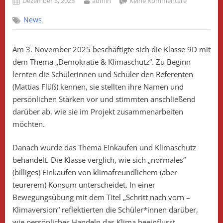
Dezember 3, 2025
admin
Keine Kommentare
on
Alles
News
für
das
Klima!
Am 3. November 2025 beschäftigte sich die Klasse 9D mit
dem Thema „Demokratie & Klimaschutz“. Zu Beginn
lernten die Schülerinnen und Schüler den Referenten
(Mattias Flüß) kennen, sie stellten ihre Namen und
persönlichen Stärken vor und stimmten anschließend
darüber ab, wie sie im Projekt zusammenarbeiten
möchten.
Danach wurde das Thema Einkaufen und Klimaschutz
behandelt. Die Klasse verglich, wie sich „normales“
(billiges) Einkaufen von klimafreundlichem (aber
teurerem) Konsum unterscheidet. In einer
Bewegungsübung mit dem Titel „Schritt nach vorn –
Klimaversion“ reflektierten die Schüler*innen darüber,
wie persönliches Handeln das Klima beeinflusst.