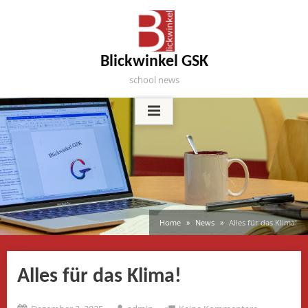
Skip
to
content
Blickwinkel GSK
school news
Home
News
Alles für das Klima!
Alles für das Klima!
Posted
By
zu