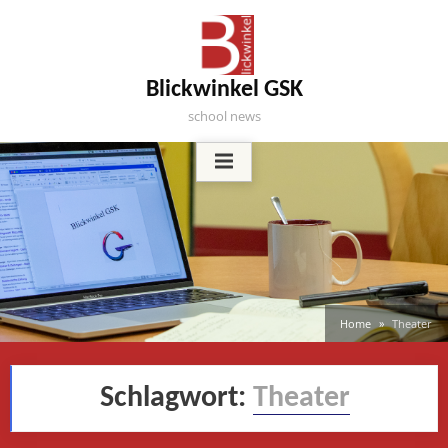
Skip
to
content
Blickwinkel GSK
school news
Home
Theater
Schlagwort:
Theater