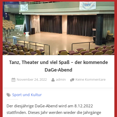
Tanz, Theater und viel Spaß – der kommende
DaGe-Abend
Posted
By
zu
November 24, 2022
admin
Keine Kommentare
on
Tanz,
Theate
Sport und Kultur
und
viel
Der diesjährige DaGe-Abend wird am 8.12.2022
Spaß
stattfinden. Dieses Jahr werden wieder die Jahrgänge
–