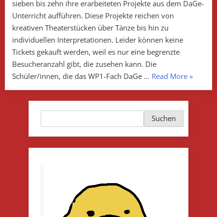
der
sieben bis zehn ihre erarbeiteten Projekte aus dem DaGe-
komme
Unterricht aufführen. Diese Projekte reichen von
DaGe-
kreativen Theaterstücken über Tänze bis hin zu
Abend
individuellen Interpretationen. Leider können keine
Tickets gekauft werden, weil es nur eine begrenzte
Besucheranzahl gibt, die zusehen kann. Die
„Tanz,
Schüler/innen, die das WP1-Fach DaGe …
Read More
»
Theater
und
viel
Suchen
Suchen
Spaß
–
der
kommen
DaGe-
Abend“