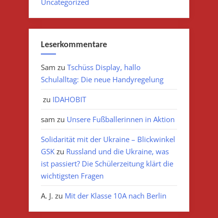
Uncategorized
Leserkommentare
Sam
zu
Tschüss Display, hallo
Schulalltag: Die neue Handyregelung
zu
IDAHOBIT
sam
zu
Unsere Fußballerinnen in Aktion
Solidarität mit der Ukraine – Blickwinkel
GSK
zu
Russland und die Ukraine, was
ist passiert? Die Schülerzeitung klärt die
wichtigsten Fragen
A. J.
zu
Mit der Klasse 10A nach Berlin