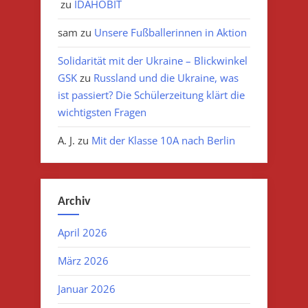
zu
IDAHOBIT
sam
zu
Unsere Fußballerinnen in Aktion
Solidarität mit der Ukraine – Blickwinkel
GSK
zu
Russland und die Ukraine, was
ist passiert? Die Schülerzeitung klärt die
wichtigsten Fragen
A. J.
zu
Mit der Klasse 10A nach Berlin
Archiv
April 2026
März 2026
Januar 2026