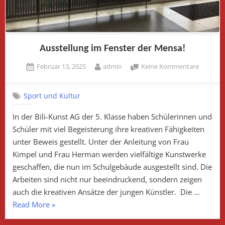
Ausstellung im Fenster der Mensa!
Posted
By
zu
Februar 13, 2025
admin
Keine Kommentare
on
Ausstell
im
Sport und Kultur
Fenster
der
In der Bili-Kunst AG der 5. Klasse haben Schülerinnen und
Mensa!
Schüler mit viel Begeisterung ihre kreativen Fähigkeiten
unter Beweis gestellt. Unter der Anleitung von Frau
Kimpel und Frau Herman werden vielfältige Kunstwerke
geschaffen, die nun im Schulgebäude ausgestellt sind. Die
Arbeiten sind nicht nur beeindruckend, sondern zeigen
auch die kreativen Ansätze der jungen Künstler. Die …
„Ausstellung
Read More
»
im