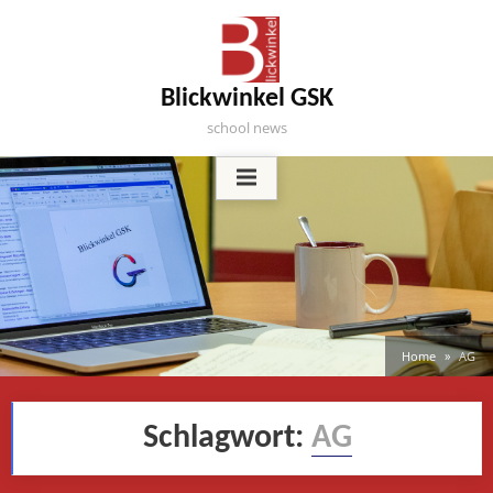
Skip
to
content
Blickwinkel GSK
school news
Home
AG
Schlagwort:
AG