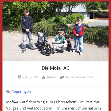
Die Mofa- AG
Posted
By
zu
Juli 3, 2025
admin
Keine Kommentare
on
Die
Mofa-
Reportagen
AG
Mofa-AG auf dem Weg zum Führerschein: Ein Start mit
Vollgas und viel Motivation In unserer Schule hat sich