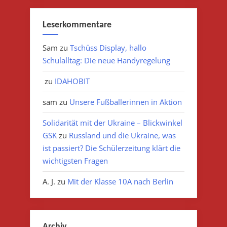
Leserkommentare
Sam
zu
Tschüss Display, hallo
Schulalltag: Die neue Handyregelung
zu
IDAHOBIT
sam
zu
Unsere Fußballerinnen in Aktion
Solidarität mit der Ukraine – Blickwinkel
GSK
zu
Russland und die Ukraine, was
ist passiert? Die Schülerzeitung klärt die
wichtigsten Fragen
A. J.
zu
Mit der Klasse 10A nach Berlin
Archiv