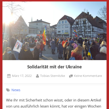
Solidarität mit der Ukraine
Posted
By
zu
März 17, 2022
Tobias Sternitzke
Keine Kommentare
on
Solid
mit
News
der
Ukra
Wie ihr mit Sicherheit schon wisst, oder in diesem Artikel
von uns ausführlich lesen könnt, hat vor einigen Wochen