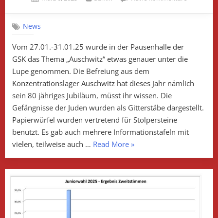
on
Erinnerun
an
News
die
Brutalität
Vom 27.01.-31.01.25 wurde in der Pausenhalle der
der
GSK das Thema „Auschwitz“ etwas genauer unter die
ehemalige
Konzentrat
Lupe genommen. Die Befreiung aus dem
Konzentrationslager Auschwitz hat dieses Jahr nämlich
sein 80 jähriges Jubiläum, müsst ihr wissen. Die
Gefängnisse der Juden wurden als Gitterstäbe dargestellt.
Papierwürfel wurden vertretend für Stolpersteine
benutzt. Es gab auch mehrere Informationstafeln mit
„Erinnerung
vielen, teilweise auch …
Read More
»
an
die
Brutalität
der
ehemaligen
Konzentrationslager“