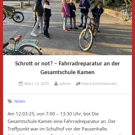
Schrott or not? – Fahrradreparatur an der
Gesamtschule Kamen
Posted
By
zu
März 13, 2025
admin
Keine Kommentare
on
Schrott
or
News
not?
–
Am 12.03.25, von 7:00 – 13:30 Uhr, bot Die
Fahrradre
Gesamtschule Kamen eine Fahrradreparatur an. Der
an
der
Treffpunkt war im Schulhof vor der Pausenhalle.
Gesamtsc