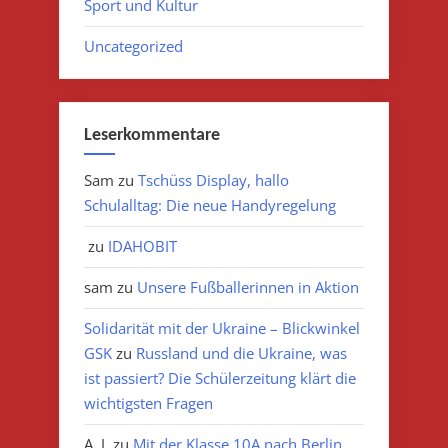
Sport und Kultur
Uncategorized
Leserkommentare
Sam
zu
Tschüss Display, hallo
Schulalltag: Die neue Handyregelung
zu
IDAHOBIT
sam
zu
Unsere Fußballerinnen in Aktion
Solidarität mit der Ukraine – Blickwinkel
GSK
zu
Russland und die Ukraine, was
ist passiert? Die Schülerzeitung klärt die
wichtigsten Fragen
A. J.
zu
Mit der Klasse 10A nach Berlin