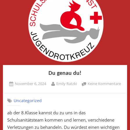
Du genau du!
Posted
By
zu
November 6, 2024
Emily Ratzki
Keine Kommentare
on
Du
gena
Uncategorized
du!
ab der 8.Klasse kannst du zu uns in das
Schulsanitätsteam kommen und lernen, verschiedene
Verletzungen zu behandeln. Du würdest einen wichtigen