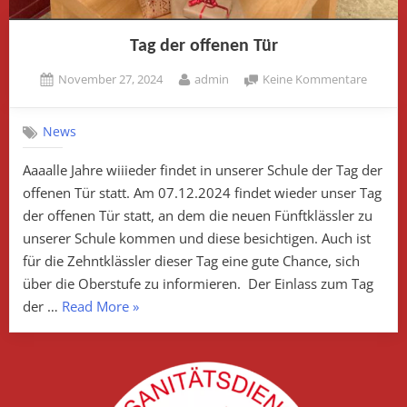
Tag der offenen Tür
Posted
By
zu
November 27, 2024
admin
Keine Kommentare
on
Tag
der
News
offene
Tür
Aaaalle Jahre wiiieder findet in unserer Schule der Tag der
offenen Tür statt. Am 07.12.2024 findet wieder unser Tag
der offenen Tür statt, an dem die neuen Fünftklässler zu
unserer Schule kommen und diese besichtigen. Auch ist
für die Zehntklässler dieser Tag eine gute Chance, sich
über die Oberstufe zu informieren. Der Einlass zum Tag
„Tag
der …
Read More
»
der
offenen
Tür“