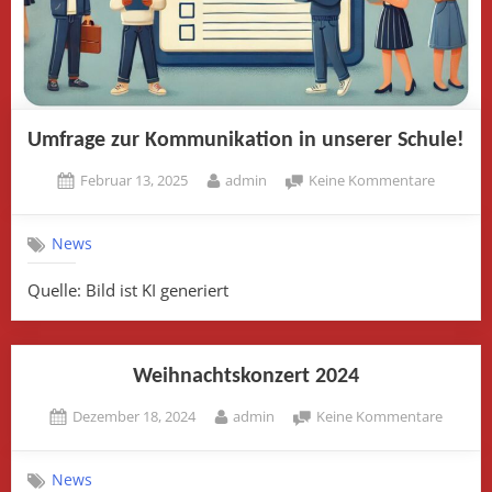
Umfrage zur Kommunikation in unserer Schule!
Posted
By
zu
Februar 13, 2025
admin
Keine Kommentare
on
Umfrage
zur
News
Kommuni
in
Quelle: Bild ist KI generiert
unserer
Schule!
Weihnachtskonzert 2024
Posted
By
zu
Dezember 18, 2024
admin
Keine Kommentare
on
Weihna
2024
News