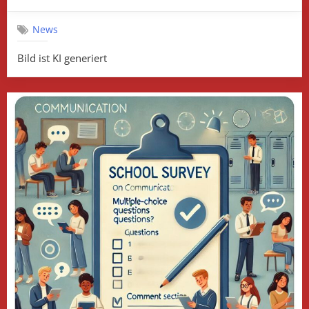
on
Juniorwa
2025
News
–
Nutze
Bild ist KI generiert
deine
Stimme!