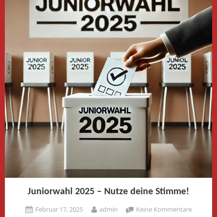
Juniorwahl 2025 – Nutze deine Stimme!
Posted
By
zu
Februar 17, 2025
admin
Keine Kommentare