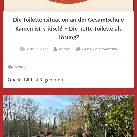
Die Toilettensituation an der Gesamtschule
Kamen ist kritisch! – Die nette Toilette als
Lösung?
Posted
By
zu
April 3, 2025
admin
Keine Kommentare
on
Die
Toilettensi
News
an
der
Quelle: Bild ist KI generiert
Gesamtsch
Kamen
ist
kritisch! –
Die
nette
Toilette
als
Lösung?