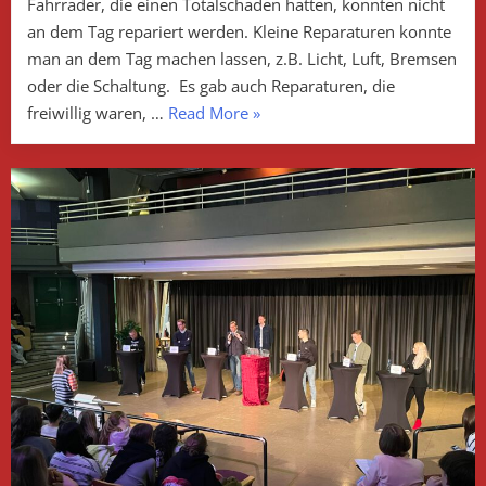
Fahrräder, die einen Totalschaden hatten, konnten nicht
Kamen
an dem Tag repariert werden. Kleine Reparaturen konnte
man an dem Tag machen lassen, z.B. Licht, Luft, Bremsen
oder die Schaltung. Es gab auch Reparaturen, die
„Schrott
freiwillig waren, …
Read More
»
or
not?
–
Fahrradreparatur
an
der
Gesamtschule
Kamen“