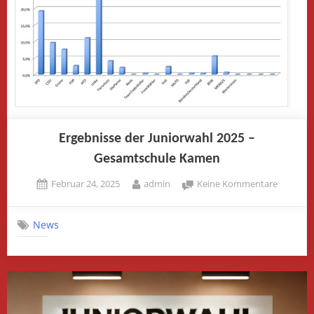
Ergebnisse der Juniorwahl 2025 –
Gesamtschule Kamen
Posted
By
zu
Februar 24, 2025
admin
Keine Kommentare
on
Ergebnis
der
News
Juniorwa
2025
–
Gesamts
Kamen