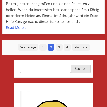
Beitrag leisten, den großen und kleinen Patienten zu
helfen. Wenn du interessiert bist, dann sprich Frau König
oder Herrn Kleine an. Einmal im Schuljahr wird ein Erste
Hilfe Kurs gemacht, dieser ist kostenlos und …
„Du
Read More
»
genau
du!“
Seitennummerierung
Vorherige
1
2
3
4
Nächste
der
Beiträge
Suchen
Suchen