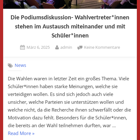
Die Podiumsdiskussion- Wahlvertreter*innen
stehen im Austausch miteinander und mit
Schüler*innen
Posted
By
zu
März 6, 2025
admin
Keine Kommentare
on
Die
Podiumsdi
News
Wahlvertre
stehen
Die Wahlen waren in letzter Zeit ein großes Thema. Viele
im
Schüler*innen haben starke Meinungen, welche sie
Austausch
miteinand
verteidigen wollen. Es sind sich jedoch auch viele
und
unsicher, welche Parteien sie unterstützen wollen und
mit
welche nicht, da die Recherche ihnen schwerfällt oder die
Schüler*i
Motivation dazu fehlt. Besonders für die Schüler*innen,
die bereits an der Wahl teilnehmen durften, war …
„Die
Read More
»